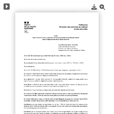
1
/
3