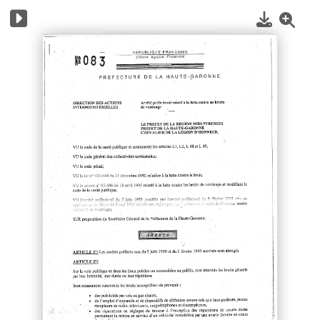
1
/
3